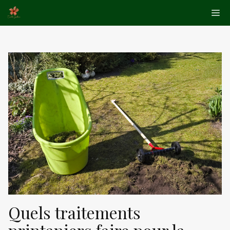
Aller
Me
au
contenu
Quels traitements