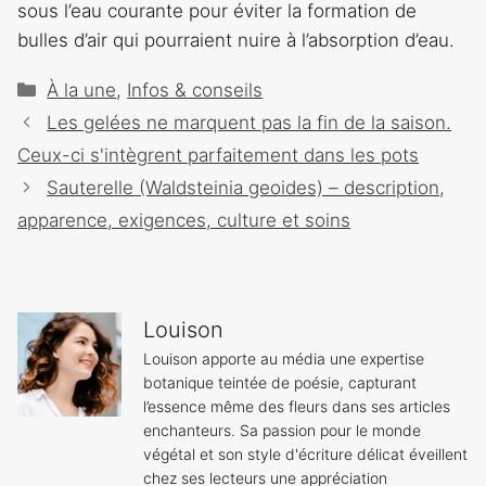
sous l’eau courante pour éviter la formation de
bulles d’air qui pourraient nuire à l’absorption d’eau.
Catégories
À la une
,
Infos & conseils
Navigation
Les gelées ne marquent pas la fin de la saison.
des
Ceux-ci s'intègrent parfaitement dans les pots
articles
Sauterelle (Waldsteinia geoides) – description,
apparence, exigences, culture et soins
Louison
Louison apporte au média une expertise
botanique teintée de poésie, capturant
l’essence même des fleurs dans ses articles
enchanteurs. Sa passion pour le monde
végétal et son style d'écriture délicat éveillent
chez ses lecteurs une appréciation