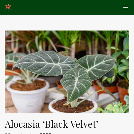
Aller
Me
au
contenu
Alocasia ‘Black Velvet’