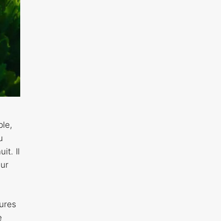
ble,
u
it. Il
eur
tures
e