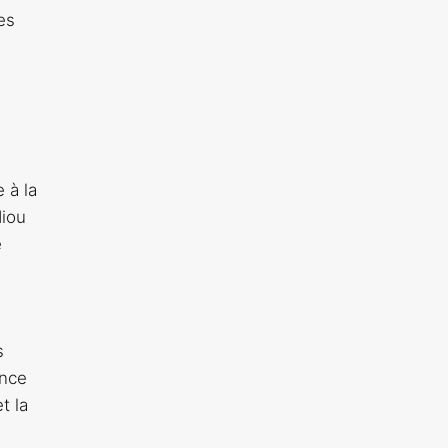
es
 à la
diou
e
s
ance
t la