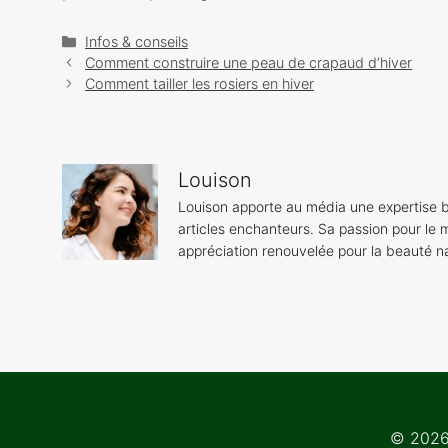
Catégories
Infos & conseils
Navigation
Comment construire une peau de crapaud d’hiver
des
Comment tailler les rosiers en hiver
articles
Louison
Louison apporte au média une expertise b
articles enchanteurs. Sa passion pour le m
appréciation renouvelée pour la beauté na
© 2026 