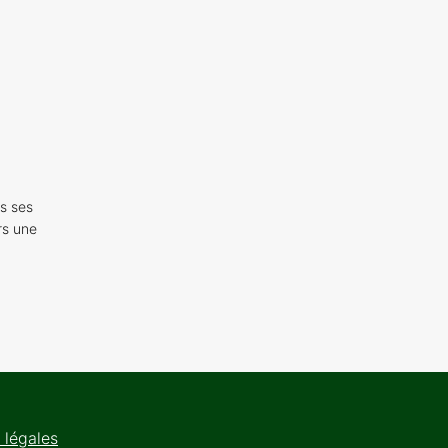
s ses
rs une
 légales