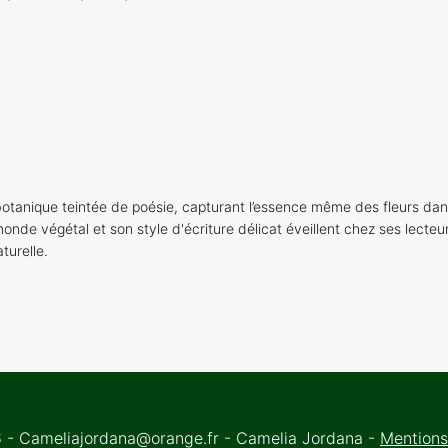
otanique teintée de poésie, capturant l’essence même des fleurs dan
onde végétal et son style d'écriture délicat éveillent chez ses lecteu
turelle.
- Cameliajordana@orange.fr - Camelia Jordana -
Mentions