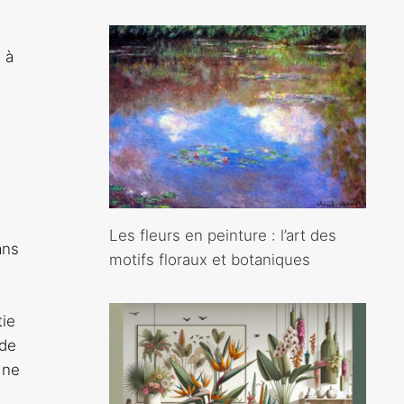
 à
Les fleurs en peinture : l’art des
ans
motifs floraux et botaniques
.
tie
 de
 ne