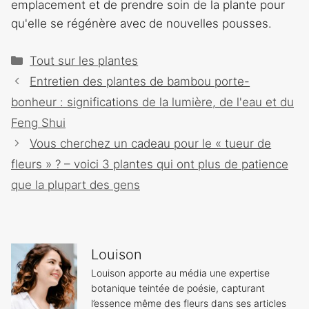
emplacement et de prendre soin de la plante pour
qu'elle se régénère avec de nouvelles pousses.
Catégories
Tout sur les plantes
Navigation
Entretien des plantes de bambou porte-
des
bonheur : significations de la lumière, de l'eau et du
articles
Feng Shui
Vous cherchez un cadeau pour le « tueur de
fleurs » ? – voici 3 plantes qui ont plus de patience
que la plupart des gens
Louison
Louison apporte au média une expertise
botanique teintée de poésie, capturant
l’essence même des fleurs dans ses articles