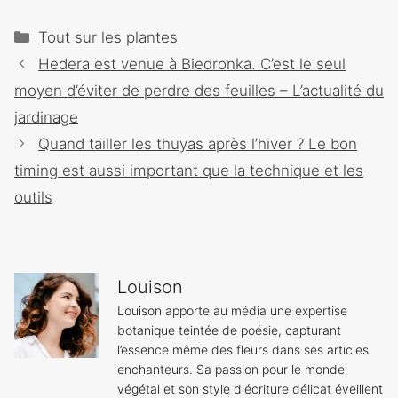
Catégories
Tout sur les plantes
Navigation
Hedera est venue à Biedronka. C’est le seul
des
moyen d’éviter de perdre des feuilles – L’actualité du
articles
jardinage
Quand tailler les thuyas après l’hiver ? Le bon
timing est aussi important que la technique et les
outils
Louison
Louison apporte au média une expertise
botanique teintée de poésie, capturant
l’essence même des fleurs dans ses articles
enchanteurs. Sa passion pour le monde
végétal et son style d'écriture délicat éveillent