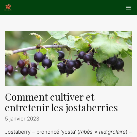
Aller
Me
au
contenu
Comment cultiver et
entretenir les jostaberries
5 janvier 2023
Jostaberry – prononcé ‘yosta’ (
Ribès
×
nidigrolaire
) –