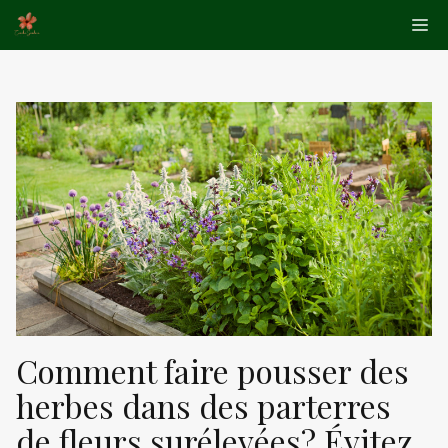
Aller
Me
au
contenu
Comment faire pousser des
herbes dans des parterres
de fleurs surélevées? Évitez