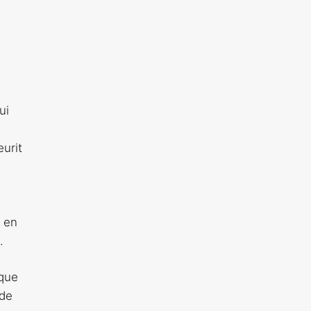
ui
urit
t en
.
sque
 de