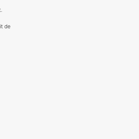
t.
it de