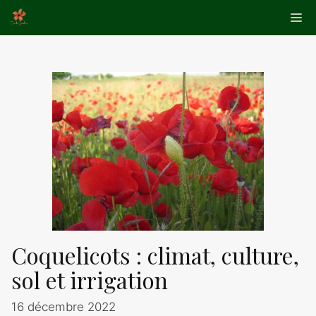
Aller
Me
au
contenu
Coquelicots : climat, culture,
sol et irrigation
16 décembre 2022