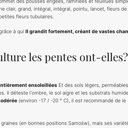
sommet des pousses érigées, ramifiées et feuillues simpl
lair, grand, intégral, intégral, pointu, lancet, fleurs de
etites fleurs tubulaires.
 grâce à qui
Il grandit fortement, créant de vastes ch
lture les pentes ont-elles?
entièrement ensoleillées
Et des sols légers, perméables
. Il déteste l'ombre, le sol aigre et les substrats humid
modérée
(environ -17 / -20 ° C), il est recommandé de le
 graines (en bonnes positions Samośw), mais ses variét