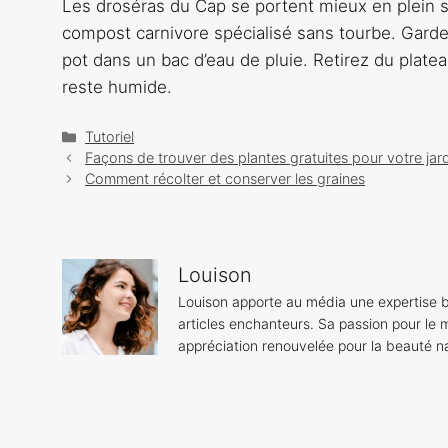
Les droséras du Cap se portent mieux en plein so
compost carnivore spécialisé sans tourbe. Garde
pot dans un bac d’eau de pluie. Retirez du plat
reste humide.
Catégories
Tutoriel
Navigation
Façons de trouver des plantes gratuites pour votre jar
des
Comment récolter et conserver les graines
articles
Louison
Louison apporte au média une expertise b
articles enchanteurs. Sa passion pour le m
appréciation renouvelée pour la beauté na