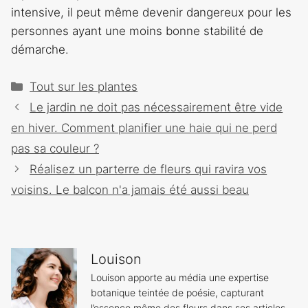
intensive, il peut même devenir dangereux pour les
personnes ayant une moins bonne stabilité de
démarche.
Catégories
Tout sur les plantes
Navigation
Le jardin ne doit pas nécessairement être vide
des
en hiver. Comment planifier une haie qui ne perd
articles
pas sa couleur ?
Réalisez un parterre de fleurs qui ravira vos
voisins. Le balcon n'a jamais été aussi beau
Louison
Louison apporte au média une expertise
botanique teintée de poésie, capturant
l’essence même des fleurs dans ses articles