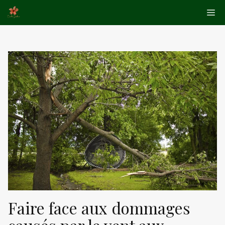
Aller
Me
au
contenu
Faire face aux dommages