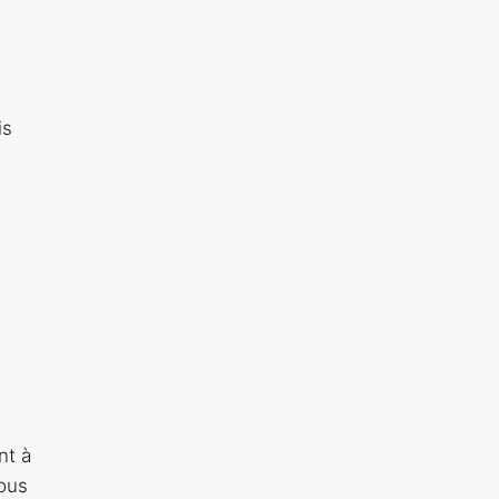
is
nt à
vous