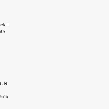
oleil.
ite
s, le
mente