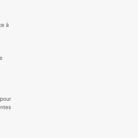
ce à
le
 pour
antes