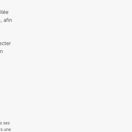
llée
, afin
ecter
on
s ses
rs une