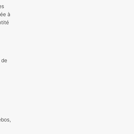
es
tée à
tité
s de
ebos,