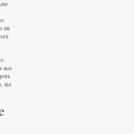
uler
en
ur de
eurs
n
ow aux
Après
, qui
e