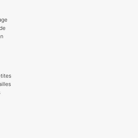
yage
 de
un
tites
illes
s