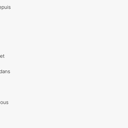
epuis
 et
 dans
vous