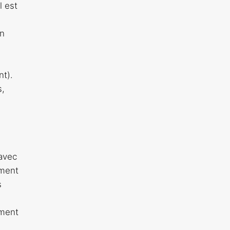
l est
un
nt).
s,
 avec
ement
s
ement