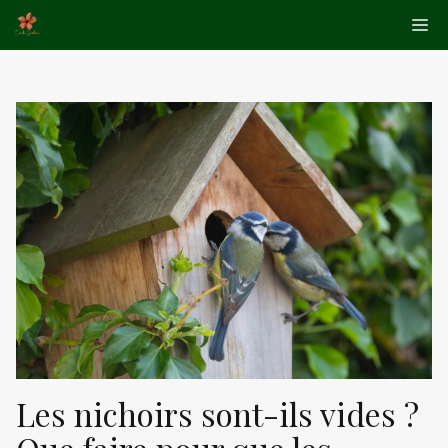
Aller
Me
au
contenu
Les nichoirs sont-ils vides ?