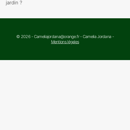
jardin ?
© 2026 - Cameliajordana@orange.fr - Camelia Jordana -
Mentions légales