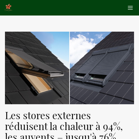
Aller
Me
au
contenu
Les stores externes
réduisent la chaleur à 94%,
les auvents – jusqu'à 76%.