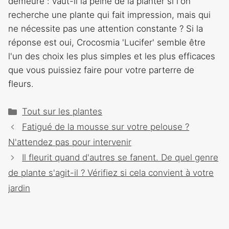
demeure : vaut-il la peine de la planter si l'on
recherche une plante qui fait impression, mais qui
ne nécessite pas une attention constante ? Si la
réponse est oui, Crocosmia 'Lucifer' semble être
l'un des choix les plus simples et les plus efficaces
que vous puissiez faire pour votre parterre de
fleurs.
Catégories
Tout sur les plantes
Navigation
Fatigué de la mousse sur votre pelouse ?
des
N'attendez pas pour intervenir
articles
Il fleurit quand d'autres se fanent. De quel genre
de plante s'agit-il ? Vérifiez si cela convient à votre
jardin