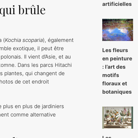
artificielles
 qui brûle
 (
Kochia scoparia
), également
ble exotique, il peut être
Les fleurs
olonais. Il vient d’Asie, et au
en peinture
tomne. Dans les parcs Hitachi
: l’art des
es plantes, qui changent de
motifs
hotos de cet endroit
floraux et
botaniques
 plus en plus de jardiniers
ent comme alternative
Les