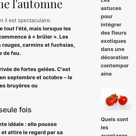
me l'automne
astuces
pour
t il est spectaculaire.
intégrer
 tout l'été, mais lorsque les
des fleurs
l commence à « brûler ». Les
exotiques
 rouges, carmins et fuchsias,
dans une
e de feu.
décoration
contempor
rivée de fortes gelées. C'est
aine
 en septembre et octobre – le
les bruyères ou
seule fois
Quels sont
te idéale : elle pousse
les
t attire le regard par sa
avantages