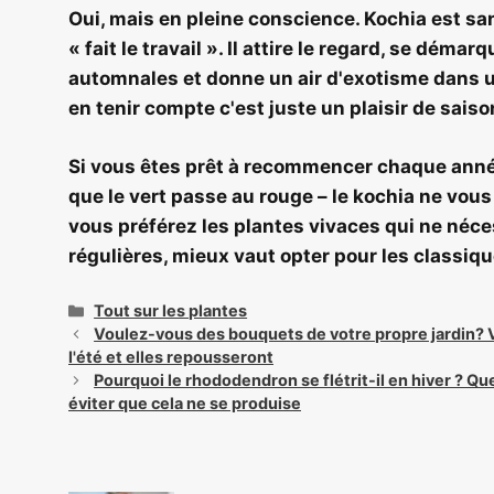
Oui, mais en pleine conscience. Kochia est s
« fait le travail ». Il attire le regard, se dém
automnales et donne un air d'exotisme dans un
en tenir compte
c'est juste un plaisir de saiso
Si vous êtes prêt à recommencer chaque année
que le vert passe au rouge – le kochia ne vous
vous préférez les plantes vivaces qui ne néce
régulières, mieux vaut opter pour les classiq
Catégories
Tout sur les plantes
Navigation
Voulez-vous des bouquets de votre propre jardin? 
des
l'été et elles repousseront
articles
Pourquoi le rhododendron se flétrit-il en hiver ? Q
éviter que cela ne se produise