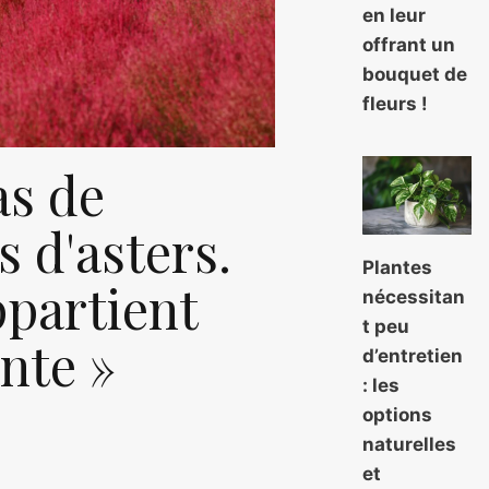
en leur
offrant un
bouquet de
fleurs !
as de
 d'asters.
Plantes
partient
nécessitan
t peu
nte »
d’entretien
: les
options
naturelles
et