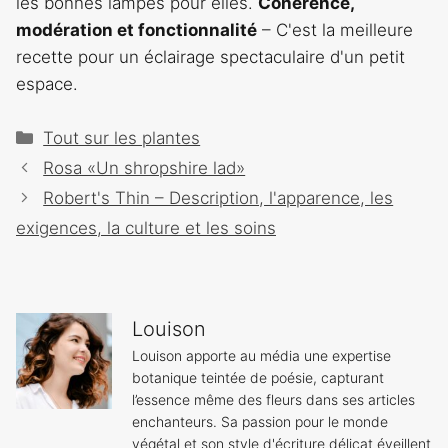
les bonnes lampes pour elles.
Cohérence,
modération et fonctionnalité
– C'est la meilleure
recette pour un éclairage spectaculaire d'un petit
espace.
Catégories
Tout sur les plantes
Navigation
Rosa «Un shropshire lad»
des
Robert's Thin – Description, l'apparence, les
articles
exigences, la culture et les soins
Louison
Louison apporte au média une expertise
botanique teintée de poésie, capturant
l’essence même des fleurs dans ses articles
enchanteurs. Sa passion pour le monde
végétal et son style d'écriture délicat éveillent