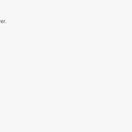
er.
e