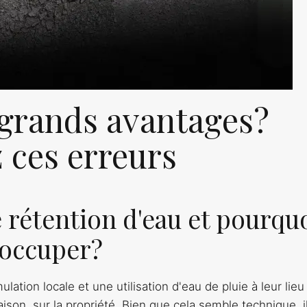
 grands avantages?
z ces erreurs
 rétention d'eau et pourqu
n occuper?
ation locale et une utilisation d'eau de pluie à leur lieu
aison, sur la propriété. Bien que cela semble technique, i