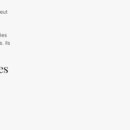
peut
ées
. Ils
es