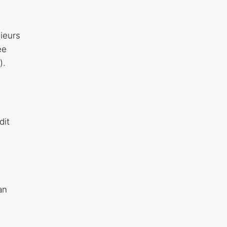
sieurs
ée
).
dit
an