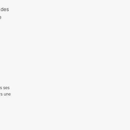
e des
e
s ses
rs une