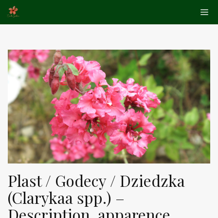
Aller
Me
au
contenu
Plast / Godecy / Dziedzka
(Clarykaa spp.) –
Description, apparence,