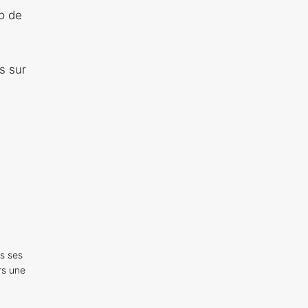
p de
s sur
s ses
rs une