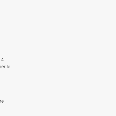
 4
ner le
re