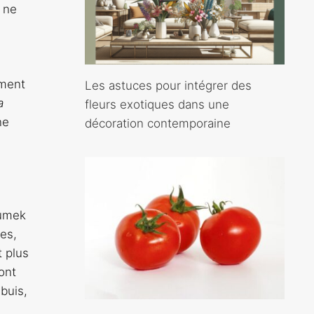
 ne
ement
Les astuces pour intégrer des
a
fleurs exotiques dans une
ne
décoration contemporaine
Dumek
ses,
t plus
ont
buis,