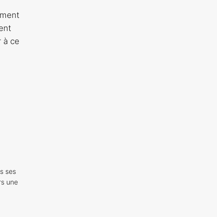
u
lement
ent
r à ce
s ses
rs une