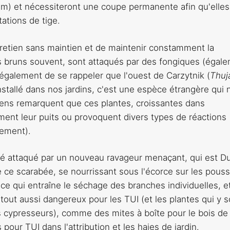
 m) et nécessiteront une coupe permanente afin qu'elles
ations de tige.
ntretien sans maintien et de maintenir constamment la
 ils bruns souvent, sont attaqués par des fongiques (égal
également de se rappeler que l'ouest de Carzytnik (
Thuj
n installé dans nos jardins, c'est une espèce étrangère qui 
ens remarquent que ces plantes, croissantes dans
ent leur puits ou provoquent divers types de réactions
nement).
té attaqué par un nouveau ravageur menaçant, qui est 
e ce scarabée, se nourrissant sous l'écorce sur les pous
, ce qui entraîne le séchage des branches individuelles, e
tout aussi dangereux pour les TUI (et les plantes qui y s
s cypresseurs), comme des mites à boîte pour le bois de 
ur TUI dans l'attribution et les haies de jardin.