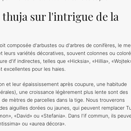
huja sur l'intrigue de la
soit composée d'arbustes ou d'arbres de conifères, le mei
 leurs variétés décoratives, souvent colonnes ou coloré
re d'if indirectes, telles que «Hicksia», «Hillia», «Wojtek
nt excellentes pour les haies.
ion et leur épaississement après coupure, une habitude
atérales), une croissance légèrement plus lente sont des
s de mètres de parcelles dans la tige. Nous trouverons
des aiguilles dorées ou jaunes, qui peuvent remplacer T
ymon», «David» ou «Stefania». Dans l'if commun, ils peuv
antissima» ou «aurea décora».