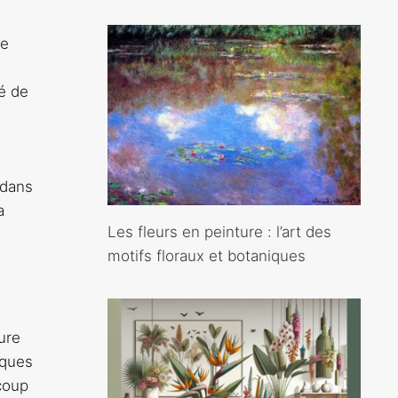
a
de
té de
 dans
a
Les fleurs en peinture : l’art des
motifs floraux et botaniques
ure
iques
coup