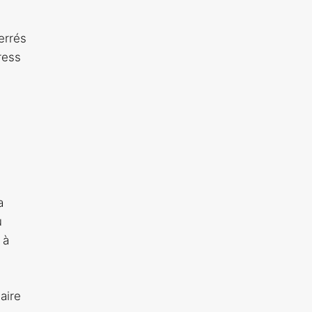
errés
ress
a
u
 à
aire