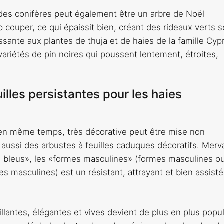
 des conifères peut également être un arbre de Noël
 couper, ce qui épaissit bien, créant des rideaux verts s
ssante aux plantes de thuja et de haies de la famille Cyp
variétés de pin noires qui poussent lentement, étroites,
illes persistantes pour les haies
t en même temps, très décorative peut être mise non
 aussi des arbustes à feuilles caduques décoratifs. Merv
nces bleus», les «formes masculines» (formes masculines o
s masculines) est un résistant, attrayant et bien assisté
rillantes, élégantes et vives devient de plus en plus popul