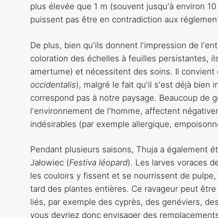
plus élevée que 1 m (souvent jusqu'à environ 10
puissent pas être en contradiction aux réglement
De plus, bien qu'ils donnent l'impression de l'e
coloration des échelles à feuilles persistantes,
amertume) et nécessitent des soins. Il convient 
occidentalis
), malgré le fait qu'il s'est déjà bie
correspond pas à notre paysage. Beaucoup de g
l'environnement de l'homme, affectent négativem
indésirables (par exemple allergique, empoison
Pendant plusieurs saisons, Thuja a également é
Jałowiec (
Festiva léopard
). Les larves voraces d
les couloirs y fissent et se nourrissent de pulpe
tard des plantes entières. Ce ravageur peut être 
liés, par exemple des cyprès, des genéviers, de
vous devriez donc envisager des remplacements po