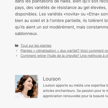
dans les plantations de haies. Bien qu'il soit r
pays, des variétés de résistance au gel élevées, 
disponibles. Les variétés «novita» ou «Etna» 
bien au soleil et à l'ombre partielle, ils tolèrent 
qu'ils aient un sol modérément, mais constammen
sablonneux.
Catégories
Tout sur les plantes
Navigation
Plantes + climatisation = duo parfait? Voici comment r
des
Comment retirer l'huile de la cheville? Une méthode à 
articles
Louison
Louison apporte au média une expertise b
articles enchanteurs. Sa passion pour le m
appréciation renouvelée pour la beauté na