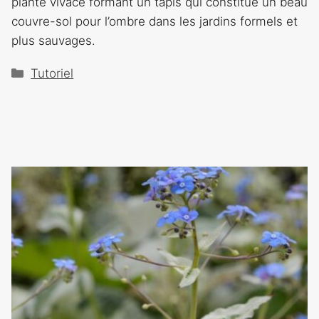
plante vivace formant un tapis qui constitue un beau
couvre-sol pour l’ombre dans les jardins formels et
plus sauvages.
Catégories
Tutoriel