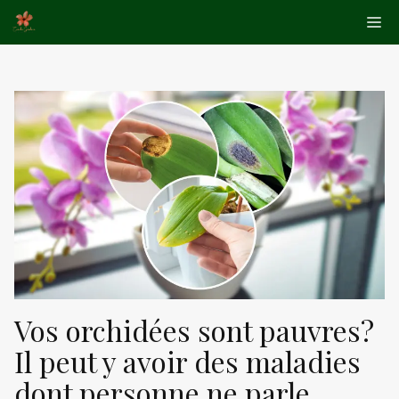
Aller
Me
au
contenu
Vos orchidées sont pauvres?
Il peut y avoir des maladies
dont personne ne parle