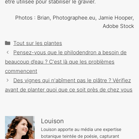
être utilisée pour stabiliser le gravier.
Photos : Brian, Photographee.eu, Jamie Hooper,
Adobe Stock
Catégories
Tout sur les plantes
Navigation
Pensez-vous que le philodendron a besoin de
des
beaucoup d’eau ? C'est là que les problèmes
articles
commencent
Des vignes qui n'abîment pas le plâtre ? Vérifiez
avant de planter quoi que ce soit près de chez vous
Louison
Louison apporte au média une expertise
botanique teintée de poésie, capturant