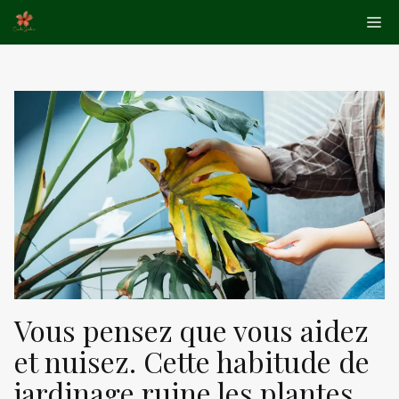
Aller
Me
au
contenu
Vous pensez que vous aidez
et nuisez. Cette habitude de
jardinage ruine les plantes