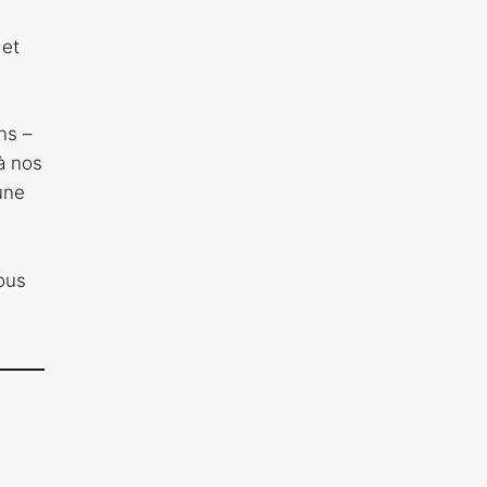
 et
ns –
à nos
une
Nous