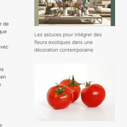
r de
que
Les astuces pour intégrer des
fleurs exotiques dans une
avec
décoration contemporaine
es
 en
e
e