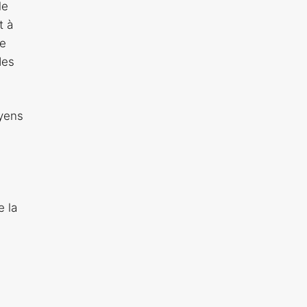
le
t à
de
des
oyens
e la