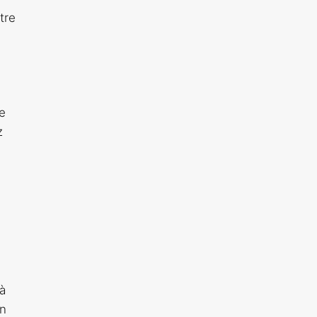
tre
te
z
 à
un