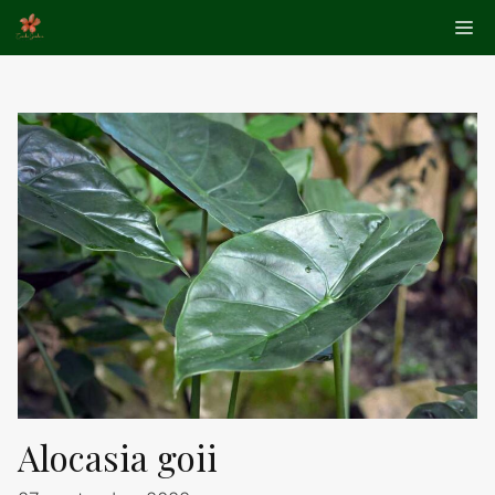
Aller
Me
au
contenu
Alocasia goii