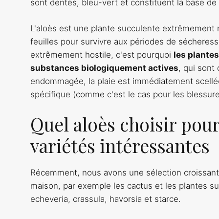
sont dentés, bleu-vert et constituent la base de l
L'aloès est une plante succulente extrêmement ré
feuilles pour survivre aux périodes de sécheresse
extrêmement hostile, c'est pourquoi
les plante
substances biologiquement actives
, qui sont
endommagée, la plaie est immédiatement scellé
spécifique (comme c'est le cas pour les blessur
Quel aloès choisir pou
variétés intéressantes
Récemment, nous avons une sélection croissante
maison, par exemple les cactus et les plantes su
echeveria, crassula, havorsia et starce.