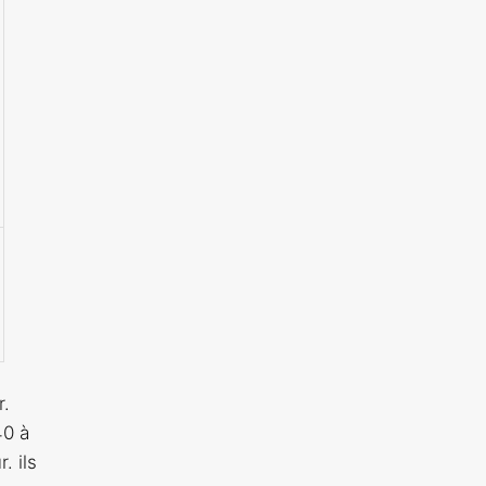
r.
40 à
. ils