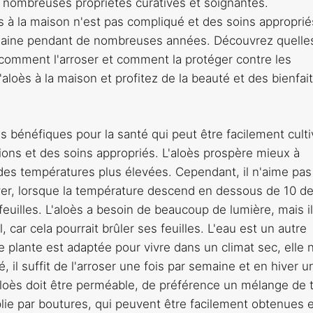
 nombreuses propriétés curatives et soignantes.
s à la maison n'est pas compliqué et des soins approprié
 saine pendant de nombreuses années. Découvrez quelle
 comment l'arroser et comment la protéger contre les
'aloès à la maison et profitez de la beauté et des bienfai
 bénéfiques pour la santé qui peut être facilement culti
ions et des soins appropriés. L'aloès prospère mieux à
des températures plus élevées. Cependant, il n'aime pas
iver, lorsque la température descend en dessous de 10 d
euilles. L'aloès a besoin de beaucoup de lumière, mais i
, car cela pourrait brûler ses feuilles. L'eau est un autre
te plante est adaptée pour vivre dans un climat sec, elle 
 il suffit de l'arroser une fois par semaine et en hiver u
aloès doit être perméable, de préférence un mélange de 
tiplie par boutures, qui peuvent être facilement obtenues 