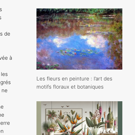
s
s
ts de
vée à
 les
Les fleurs en peinture : l’art des
egrés
motifs floraux et botaniques
l ne
ne
ne
terre
en