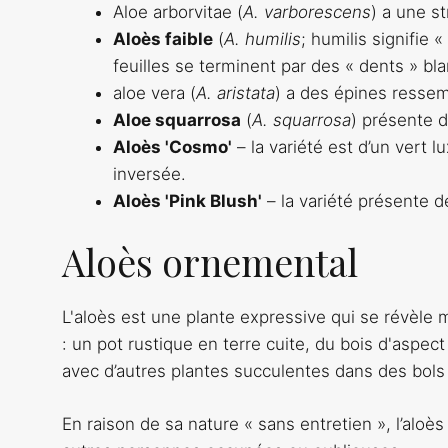
Aloe arborvitae (
A. varborescens
) a une s
Aloès faible
(
A. humilis
; humilis signifie 
feuilles se terminent par des « dents » bl
aloe vera (
A. aristata
) a des épines ressemb
Aloe squarrosa
(
A. squarrosa
) présente d
Aloès 'Cosmo'
– la variété est d’un vert 
inversée.
Aloès 'Pink Blush'
– la variété présente d
Aloès ornemental
L'aloès est une plante expressive qui se révèle
: un pot rustique en terre cuite, du bois d'aspect 
avec d’autres plantes succulentes dans des bols 
En raison de sa nature « sans entretien », l’aloè