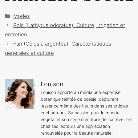
Catégories
Modes
Navigation
Pois (Lathyrus odoratus): Culture, irrigation et
des
entretien
articles
Fan (Celosia argentea): Caractéristiques
générales et culture
Louison
Louison apporte au média une expertise
botanique teintée de poésie, capturant
l’essence même des fleurs dans ses articles
enchanteurs. Sa passion pour le monde
végétal et son style d'écriture délicat éveillent
chez ses lecteurs une appréciation
renouvelée pour la beauté naturelle.