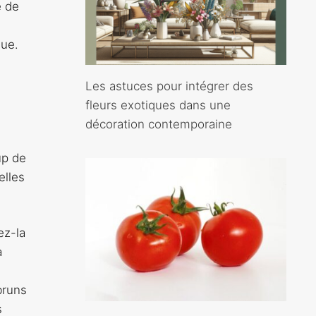
e de
due.
Les astuces pour intégrer des
fleurs exotiques dans une
décoration contemporaine
up de
elles
ez-la
a
bruns
s