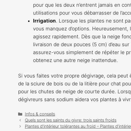
pour que les deux n’entrent jamais en cont
utilisations pour vous débarrasser de l’acc
Irrigation
. Lorsque les plantes ne sont p
vous manquez d’options. Heureusement, le 
agissez rapidement. Dès que la neige fon
livraison de deux pouces (5 cm) d’eau sur 
assurez-vous simplement de répéter le pr
obtenez une autre neige inattendue.
Si vous faites votre propre dégivrage, cela peut 
de la sciure de bois ou de la litière pour chat p
pour les chutes de neige de courte durée. Lorsqu
dégivreurs sans sodium aidera vos plantes à viv
Catégories
Infos & conseils
Navigation
Quels sont les saints du givre: trois saints froids
des
Plantes d’intérieur tolérantes au froid – Plantes d’intér