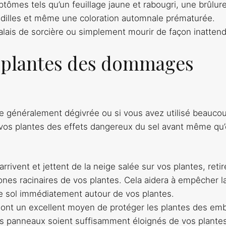
ptômes tels qu’un feuillage jaune et rabougri, une brûlur
ndilles et même une coloration automnale prématurée.
alais de sorcière ou simplement mourir de façon inatten
 plantes des dommages
ute généralement dégivrée ou si vous avez utilisé beauco
r vos plantes des effets dangereux du sel avant même qu’
rrivent et jettent de la neige salée sur vos plantes, retir
nes racinaires de vos plantes. Cela aidera à empêcher l
le sol immédiatement autour de vos plantes.
 sont un excellent moyen de protéger les plantes des em
les panneaux soient suffisamment éloignés de vos plante