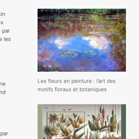
ion
ux
 par
e les
Les fleurs en peinture : l’art des
une
motifs floraux et botaniques
ond
 par