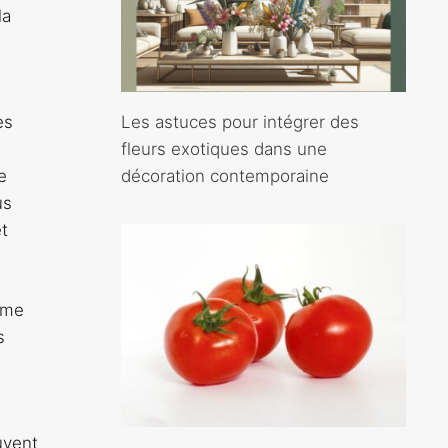
la
Les astuces pour intégrer des
es
fleurs exotiques dans une
décoration contemporaine
e
us
et
mme
s
uvent