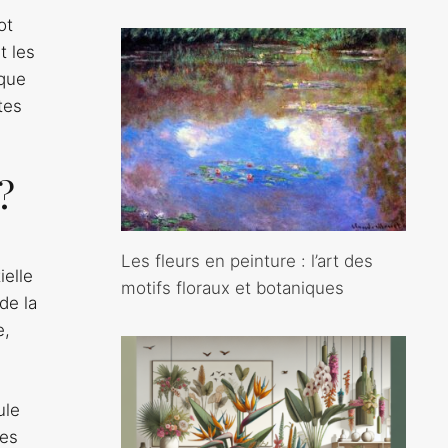
ot
t les
aque
tes
?
Les fleurs en peinture : l’art des
ielle
motifs floraux et botaniques
de la
e,
ule
les