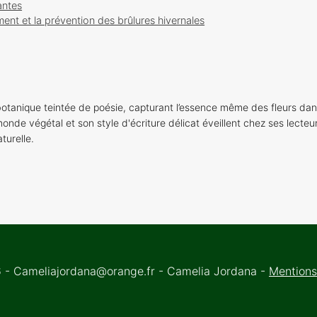
antes
ent et la prévention des brûlures hivernales
otanique teintée de poésie, capturant l’essence même des fleurs dan
onde végétal et son style d'écriture délicat éveillent chez ses lecteu
turelle.
- Cameliajordana@orange.fr - Camelia Jordana -
Mentions