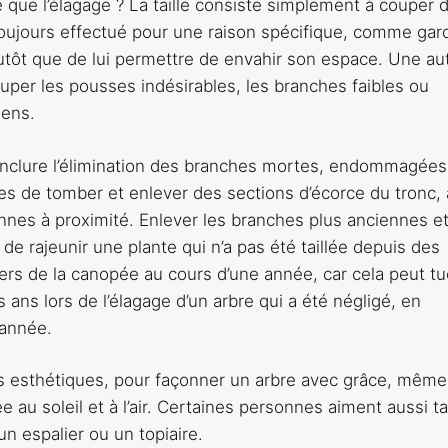
que l’élagage ? La taille consiste simplement à couper 
 toujours effectué pour une raison spécifique, comme gar
plutôt que de lui permettre de envahir son espace. Une au
ouper les pousses indésirables, les branches faibles ou
sens.
rs inclure l’élimination des branches mortes, endommagée
s de tomber et enlever des sections d’écorce du tronc, 
nnes à proximité. Enlever les branches plus anciennes e
e rajeunir une plante qui n’a pas été taillée depuis des
ers de la canopée au cours d’une année, car cela peut tu
is ans lors de l’élagage d’un arbre qui a été négligé, en
 année.
fins esthétiques, pour façonner un arbre avec grâce, mêm
 au soleil et à l’air. Certaines personnes aiment aussi tai
n espalier ou un topiaire.