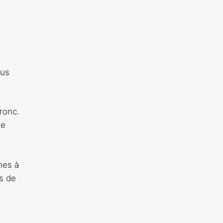
lus
ronc.
Le
hes à
s de