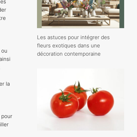
des
der
tre
Les astuces pour intégrer des
fleurs exotiques dans une
s ou
décoration contemporaine
ainsi
t
er la
e pour
ller