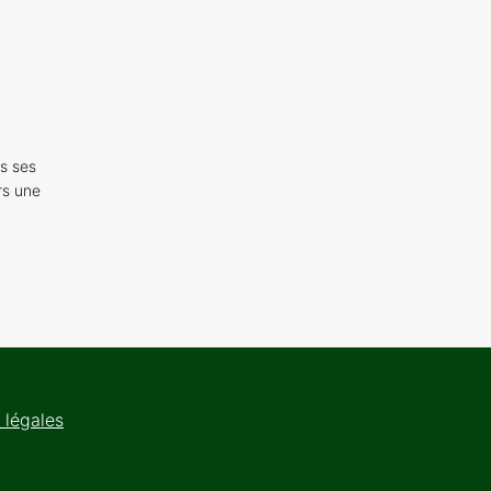
s ses
rs une
 légales