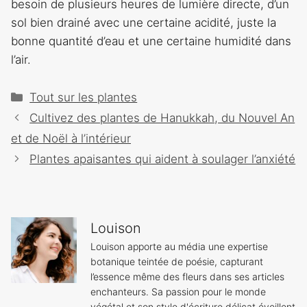
besoin de plusieurs heures de lumière directe, d’un
sol bien drainé avec une certaine acidité, juste la
bonne quantité d’eau et une certaine humidité dans
l’air.
Catégories
Tout sur les plantes
Navigation
Cultivez des plantes de Hanukkah, du Nouvel An
des
et de Noël à l’intérieur
articles
Plantes apaisantes qui aident à soulager l’anxiété
Louison
Louison apporte au média une expertise
botanique teintée de poésie, capturant
l’essence même des fleurs dans ses articles
enchanteurs. Sa passion pour le monde
végétal et son style d'écriture délicat éveillent