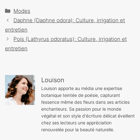
Catégories
Modes
Navigation
Daphne (Daphne odora): Culture, irrigation et
des
entretien
articles
Pois (Lathyrus odoratus): Culture, irrigation et
entretien
Louison
Louison apporte au média une expertise
botanique teintée de poésie, capturant
l’essence même des fleurs dans ses articles
enchanteurs. Sa passion pour le monde
végétal et son style d'écriture délicat éveillent
chez ses lecteurs une appréciation
renouvelée pour la beauté naturelle.