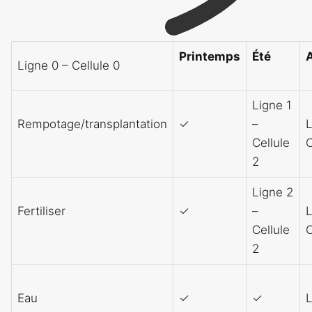
Printemps
Été
Ligne 0 – Cellule 0
Ligne 1
Rempotage/transplantation
✓
–
L
Cellule
C
2
Ligne 2
Fertiliser
✓
–
L
Cellule
C
2
Eau
✓
✓
L