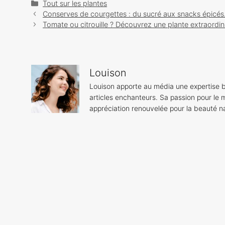
Catégories
Tout sur les plantes
Navigation
Conserves de courgettes : du sucré aux snacks épicés
des
Tomate ou citrouille ? Découvrez une plante extraordi
articles
Louison
Louison apporte au média une expertise b
articles enchanteurs. Sa passion pour le m
appréciation renouvelée pour la beauté na