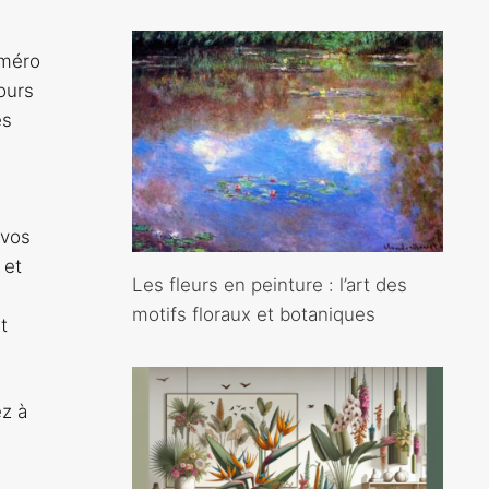
uméro
ours
es
 vos
 et
Les fleurs en peinture : l’art des
motifs floraux et botaniques
t
ez à