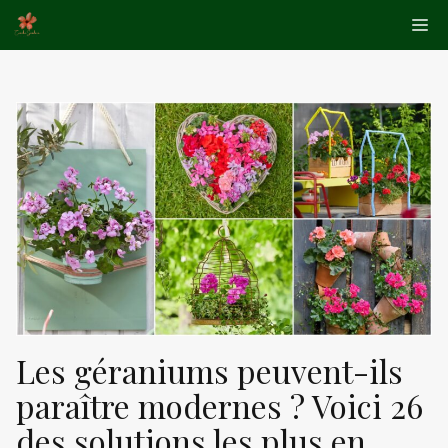
Aller
Me
au
contenu
Les géraniums peuvent-ils
paraître modernes ? Voici 26
des solutions les plus en