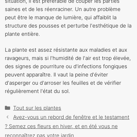
situation, il est préférable de couper les parties
saines et de les réenraciner. Un autre problème
peut être le manque de lumière, qui affaiblit la
structure des pousses et perturbe l'esthétique de la
plante entière.
La plante est assez résistante aux maladies et aux
ravageurs, mais si l'humidité de l'air est trop élevée,
des signes de pourriture ou d'infections fongiques
peuvent apparaître. Il vaut la peine d'éviter
d'asperger ou d'arroser les feuilles et de vérifier
régulièrement l'état du sol.
Catégories
Tout sur les plantes
Navigation
Avez-vous un rebord de fenêtre et le testament
des
? Semez ces fleurs en hiver, et en été vous ne
articles
reconnaîtrez pas votre jardin