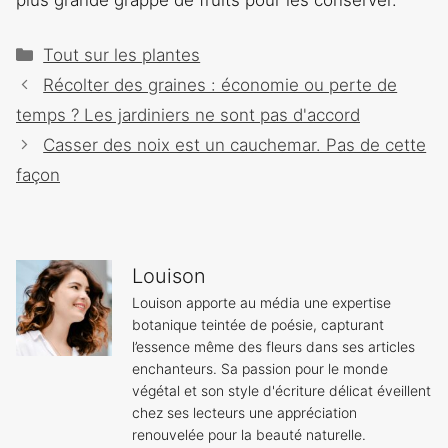
plus grande grappe de fruits pour les conserver.
Catégories
Tout sur les plantes
Navigation
Récolter des graines : économie ou perte de
des
temps ? Les jardiniers ne sont pas d'accord
articles
Casser des noix est un cauchemar. Pas de cette
façon
Louison
Louison apporte au média une expertise
botanique teintée de poésie, capturant
l’essence même des fleurs dans ses articles
enchanteurs. Sa passion pour le monde
végétal et son style d'écriture délicat éveillent
chez ses lecteurs une appréciation
renouvelée pour la beauté naturelle.