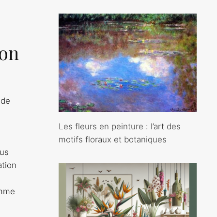
ion
 de
Les fleurs en peinture : l’art des
motifs floraux et botaniques
ous
ation
omme