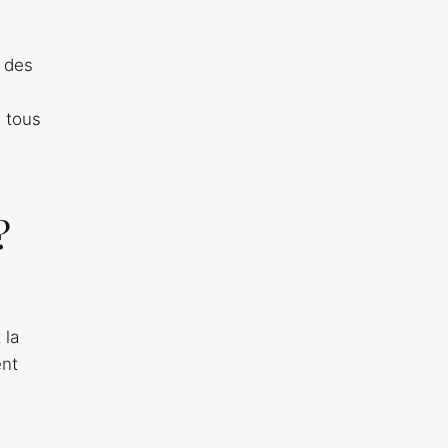
r des
n tous
s
?
 la
ent