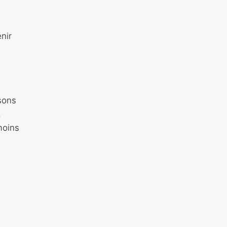
nir
isons
t
moins